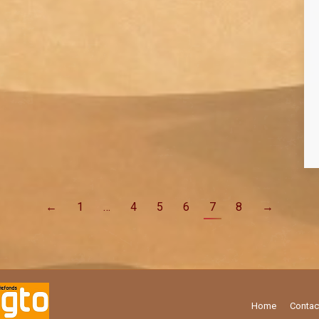
←
1
…
4
5
6
7
8
→
Home
Contac