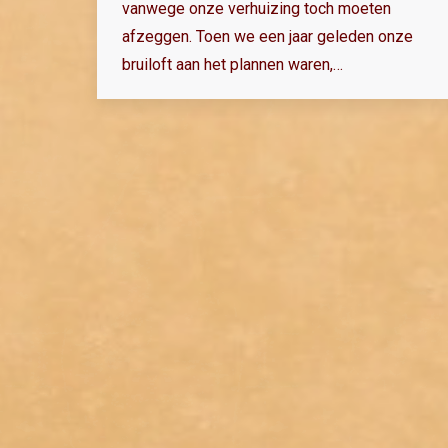
vanwege onze verhuizing toch moeten
afzeggen. Toen we een jaar geleden onze
bruiloft aan het plannen waren,…