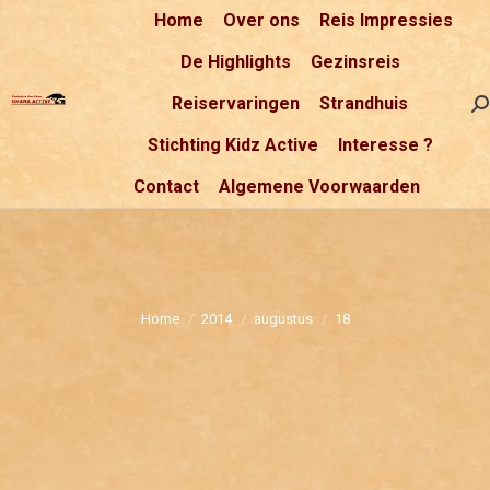
Home
Over ons
Reis Impressies
De Highlights
Gezinsreis
Reiservaringen
Strandhuis
Se
Stichting Kidz Active
Interesse ?
Contact
Algemene Voorwaarden
Je bent hier:
Home
2014
augustus
18