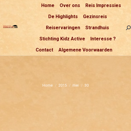
Home
Over ons
Reis Impressies
De Highlights
Gezinsreis
Reiservaringen
Strandhuis
Se
Stichting Kidz Active
Interesse ?
Contact
Algemene Voorwaarden
Je bent hier:
Home
2015
mei
30