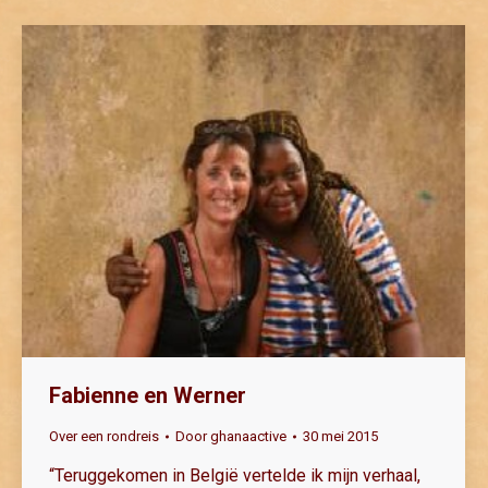
Fabienne en Werner
Over een rondreis
Door
ghanaactive
30 mei 2015
“Teruggekomen in België vertelde ik mijn verhaal,