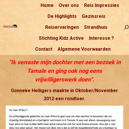
Home
Over ons
Reis Impressies
De Highlights
Gezinsreis
Reiservaringen
Strandhuis
Se
Stichting Kidz Active
Interesse ?
Contact
Algemene Voorwaarden
“Ik
verraste
mijn
dochter met een bezoek in
Tamale en ging ook nog eens
vrijwilligerswerk doen”.
Gonneke Heiligers maakte in Oktober/November
2012 een rondtoer.